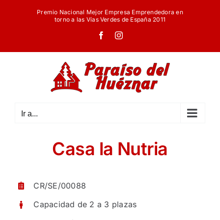
Saltar
Premio Nacional Mejor Empresa Emprendedora en
al
torno a las Vías Verdes de España 2011
contenido
Facebook
Instagram
Ir a...
Casa la Nutria
CR/SE/00088
Capacidad de 2 a 3 plazas