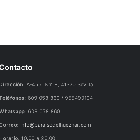
Contacto
Dirección
: A-455, Km 8, 41370 Sevilla
Teléfonos
: 609 058 860 / 955490104
Whatsapp
: 609 058 860
Correo
:
info@paraisodelhueznar.com
Horario
: 10:00 a 20:00